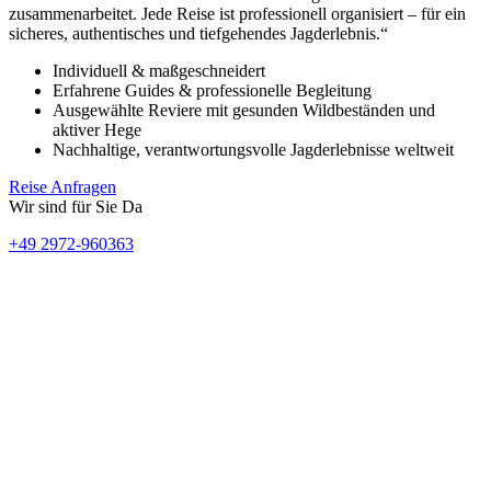
zusammenarbeitet. Jede Reise ist professionell organisiert – für ein
sicheres, authentisches und tiefgehendes Jagderlebnis.“
Individuell & maßgeschneidert
Erfahrene Guides & professionelle Begleitung
Ausgewählte Reviere mit gesunden Wildbeständen und
aktiver Hege
Nachhaltige, verantwortungsvolle Jagderlebnisse weltweit
Reise Anfragen
Wir sind für Sie Da
+49 2972-960363
Hinweis:
Unsere Website befindet sich derzeit im Aufbau. Bald finden Sie
hier alle Informationen zu unseren exklusiven Jagdreisen.
Schauen Sie bald wieder vorbei – es lohnt sich!