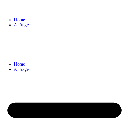
Home
Anfrage
+ + + Unsere Website befindet sich derzeit im Aufbau! + + +
Home
Anfrage