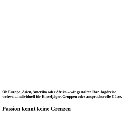
Ob Europa, Asien, Amerika oder Afrika – wir gestalten Ihre Jagdreise
weltweit, individuell für Einzeljäger, Gruppen oder anspruchsvolle Gäste.
Passion kennt keine Grenzen